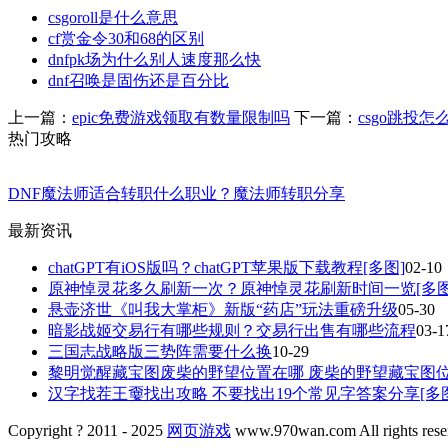
csgoroll是什么意思
cf赏金令30和68的区别
dnfpk场为什么别人速度那么快
dnf召唤是固伤还是百分比
上一篇：
epic免费游戏领取有数量限制吗
下一篇：
csgo跳投怎
热门攻略
DNF魔法师适合转职什么职业？魔法师转职分享
最新资讯
chatGPT有iOS版吗？chatGPT苹果版下载教程[多图]
02-10
原神悼灵花多久刷新一次？原神悼灵花刷新时间一览[多图
悬壶济世《叫我大掌柜》新版“药店”玩法重磅升级
05-30
暗影战姬交易行有哪些规则？交易行出售有哪些流程
03-1
三国志战略版三势阵需要什么换
10-29
黎明觉醒藏宝图废柴的野望位置在哪 废柴的野望藏宝图
汉字找茬王嫑找出攻略 不要找出19个常见字答案分享[多图
Copyright ? 2011 - 2025
网页游戏
www.970wan.com All rights rese