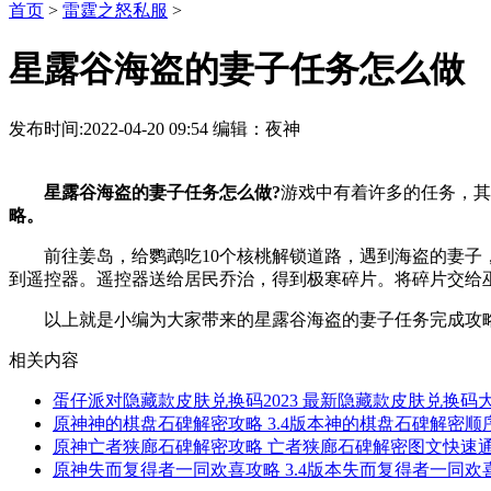
首页
>
雷霆之怒私服
>
星露谷海盗的妻子任务怎么做
发布时间:2022-04-20 09:54 编辑：夜神
星露谷海盗的妻子任务怎么做?
游戏中有着许多的任务，其
略。
前往姜岛，给鹦鹉吃10个核桃解锁道路，遇到海盗的妻子，
到遥控器。遥控器送给居民乔治，得到极寒碎片。将碎片交给
以上就是小编为大家带来的星露谷海盗的妻子任务完成攻略
相关内容
蛋仔派对隐藏款皮肤兑换码2023 最新隐藏款皮肤兑换码大
原神神的棋盘石碑解密攻略 3.4版本神的棋盘石碑解密顺
原神亡者狭廊石碑解密攻略 亡者狭廊石碑解密图文快速通
原神失而复得者一同欢喜攻略 3.4版本失而复得者一同欢