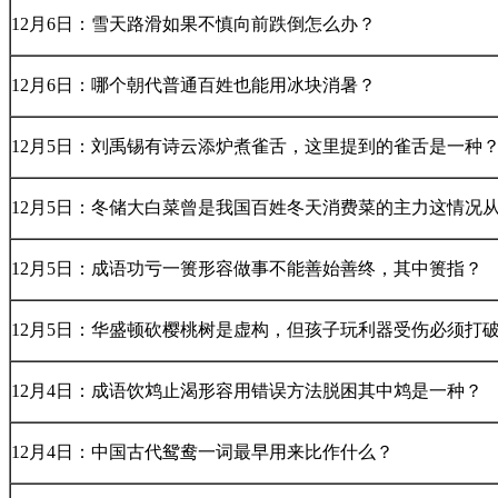
12月6日：雪天路滑如果不慎向前跌倒怎么办？
12月6日：哪个朝代普通百姓也能用冰块消暑？
12月5日：刘禹锡有诗云添炉煮雀舌，这里提到的雀舌是一种
12月5日：冬储大白菜曾是我国百姓冬天消费菜的主力这情况
12月5日：成语功亏一篑形容做事不能善始善终，其中篑指？
12月5日：华盛顿砍樱桃树是虚构，但孩子玩利器受伤必须打
12月4日：成语饮鸩止渴形容用错误方法脱困其中鸩是一种？
12月4日：中国古代鸳鸯一词最早用来比作什么？