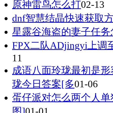
原神雷鸟怎么打
02-13
dnf智慧结晶快速获取
星露谷海盗的妻子任务
FPX二队ADjingyi
11
成语八面玲珑最初是形
珑今日答案[多
01-06
蛋仔派对怎么两个人单
图]
01-01